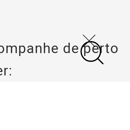
acompanhe
de perto
r: