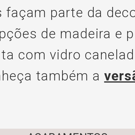
 façam parte da deco
pções de madeira e pi
ita com vidro canelad
nheça também a
vers