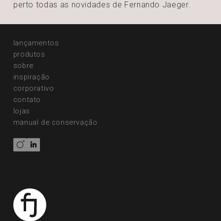
perto todas
as novidades de Fernando Jaeger.
lançamentos
produtos
sobre
inspiração
corporativo
contato
lojas
manual de conservação