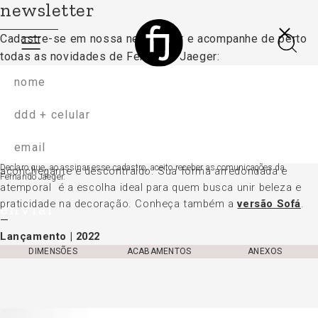
newsletter
Cadastre-se em nossa newsletter e acompanhe
de perto
todas as novidades de Fernando Jaeger:
moti recamier
sofá
Seguindo o conceito da linha, o Moti Recamier é
Declaro que, ao assinar esse cadastro, aceito receber as comunicações da
aconchegante e descontraído. Sua forma arredondada e
Fernando Jaeger.
atemporal é a escolha ideal para quem busca unir beleza e
praticidade na decoração. Conheça também a
versão Sofá
.
enviar
Lançamento | 2022
DIMENSÕES
ACABAMENTOS
ANEXOS