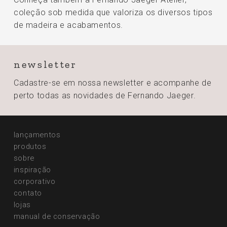
coleção sob medida que valoriza os diversos tipos
de madeira e acabamentos.
newsletter
Cadastre-se em nossa newsletter e acompanhe de
perto todas
as novidades de Fernando Jaeger.
lançamentos
produtos
sobre
inspiração
corporativo
contato
lojas
manual de conservação