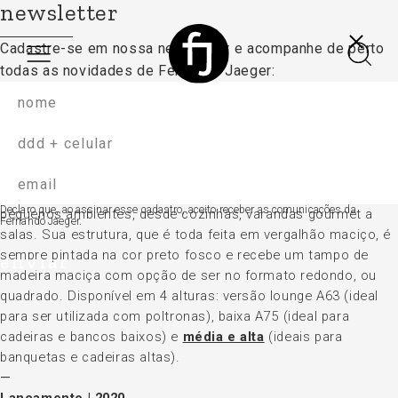
newsletter
Cadastre-se em nossa newsletter e acompanhe
de perto
todas as novidades de Fernando Jaeger:
vergalhão madeira
mesa
A Mesa
Vergalhão
foi projetada para ser utilizada em
Declaro que, ao assinar esse cadastro, aceito receber as comunicações da
pequenos ambientes, desde cozinhas, varandas gourmet a
Fernando Jaeger.
salas. Sua estrutura, que é toda feita em vergalhão maciço, é
sempre pintada na cor preto fosco e recebe um tampo de
enviar
madeira maciça com opção de ser no formato redondo, ou
quadrado. Disponível em 4 alturas: versão lounge A63 (ideal
para ser utilizada com poltronas), baixa A75 (ideal para
cadeiras e bancos baixos) e
média e alta
(ideais para
banquetas e cadeiras altas).
Lançamento | 2020