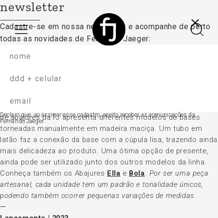
newsletter
Cadastre-se em nossa newsletter e acompanhe
de perto
todas as novidades de Fernando Jaeger:
marola
abajur
Desenvolvida em conjunto com a marca TORI Objetos, a linha
Declaro que, ao assinar esse cadastro, aceito receber as comunicações da
de abajures da FJ apresenta diferentes modelos de bases
Fernando Jaeger.
torneadas manualmente em madeira maciça. Um tubo em
latão faz a conexão da base com a cúpula lisa, trazendo ainda
enviar
mais delicadeza ao produto. Uma ótima opção de presente,
ainda pode ser utilizado junto dos outros modelos da linha.
Conheça também os Abajures
Ella
e
Bola
.
Por ser uma peça
artesanal, cada unidade tem um padrão e tonalidade únicos,
podendo também ocorrer pequenas variações de medidas.
Lançamento | 2023