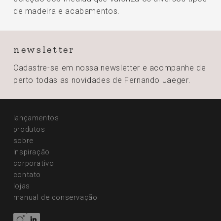
de madeira e acabamentos.
newsletter
Cadastre-se em nossa newsletter e acompanhe de
perto todas
as novidades de Fernando Jaeger.
lançamentos
produtos
sobre
inspiração
corporativo
contato
lojas
manual de conservação