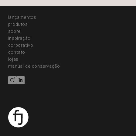
lançamentos
produtos
sobre
inspiração
corporativo
contato
lojas
manual de conservação