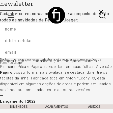
newsletter
Cadastre-se em nossa newsletter e acompanhe
de perto
todas as novidades de Fernando Jaeger:
coleção folhas – papiro
Tapete
A coleção de tapetes Folhas traz um delicado trabalho de
Declaro que, ao assinar esse cadastro, aceito receber as comunicações da
costura e cores, ilustrando o grafismo que as plantas
Fernando Jaeger.
Palmeira, Pilea e Papiro apresentam em suas folhas. A versão
Papiro
possui forma mais ovalada, se destacando entre os
enviar
tapetes da linha. Fabricada toda em Nylon *Econyl ®, está
disponível em algumas opções de cores e podem ser usados
sozinhos ou combinados entre as outras versões.
Lançamento | 2022
DIMENSÕES
ACABAMENTOS
ANEXOS