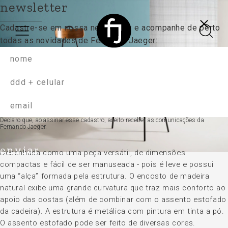
newsletter
Cadastre-se em nossa newsletter e acompanhe
de perto
todas as novidades de Fernando Jaeger:
volta
cadeira
Declaro que, ao assinar esse cadastro, aceito receber as comunicações da
Fernando Jaeger.
enviar
Desenhada como uma peça versátil, de dimensões
compactas e fácil de ser manuseada - pois é leve e possui
uma “alça” formada pela estrutura. O encosto de madeira
natural exibe uma grande curvatura que traz mais conforto ao
apoio das costas (além de combinar com o assento estofado
da cadeira). A estrutura é metálica com pintura em tinta a pó.
O assento estofado pode ser feito de diversas cores.