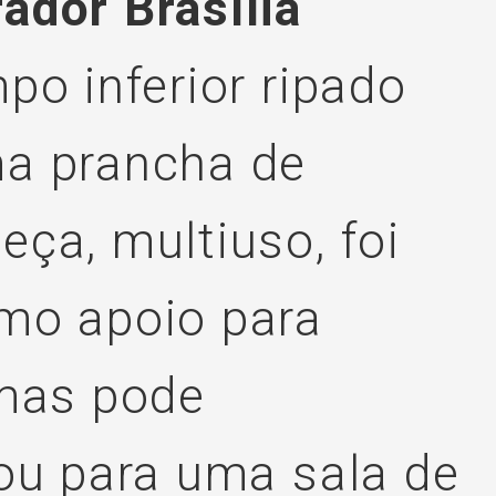
ador Brasília
po inferior ripado
ma prancha de
ça, multiuso, foi
omo apoio para
 mas pode
 ou para uma sala de