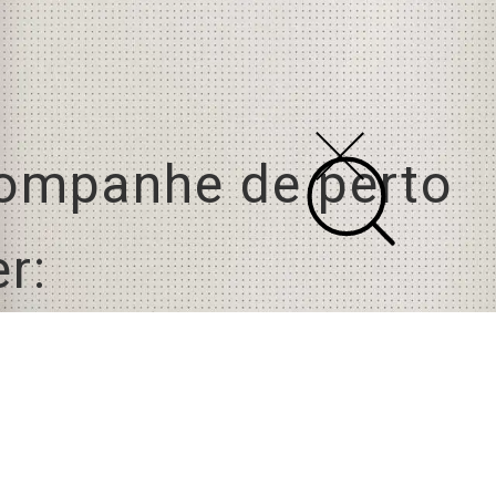
acompanhe
de perto
r: