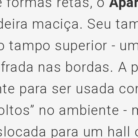
 formas retas, o
Apar
deira maciça. Seu tam
o tampo superior - u
rada nas bordas. A pe
nte para ser usada c
oltos” no ambiente -
slocada para um hall