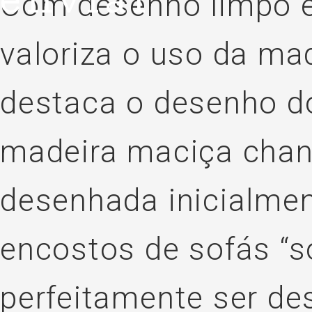
Com desenho limpo e
valoriza o uso da ma
destaca o desenho d
madeira maciça chanf
desenhada inicialme
encostos de sofás “s
perfeitamente ser de